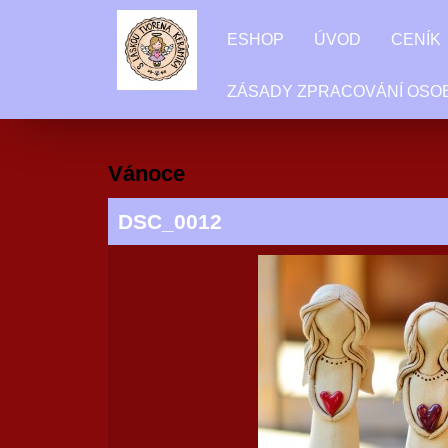
ESHOP
ÚVOD
CENÍK
ZÁSADY ZPRACOVÁNÍ OSO
Vánoce
DSC_0012