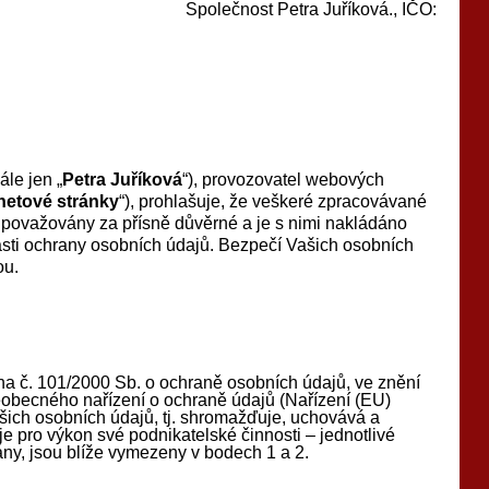
Společnost Petra Juříková., IČO:
le jen „
Petra Juříková
“), provozovatel webových
rnetové stránky
“), prohlašuje, že veškeré zpracovávané
á považovány za přísně důvěrné a je s nimi nakládáno
asti ochrany osobních údajů. Bezpečí Vašich osobních
ou.
na č. 101/2000 Sb. o ochraně osobních údajů, ve znění
eobecného nařízení o ochraně údajů (Nařízení (EU)
šich osobních údajů, tj. shromažďuje, uchovává a
e pro výkon své podnikatelské činnosti – jednotlivé
ány, jsou blíže vymezeny v bodech 1 a 2.