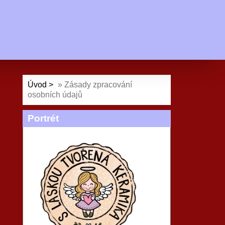
Úvod
»
Zásady zpracování
osobních údajů
Portrét