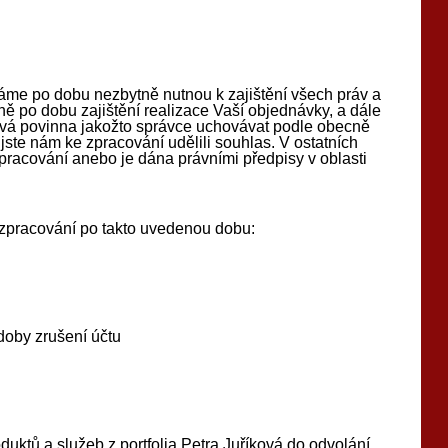
e po dobu nezbytně nutnou k zajištění všech práv a
ně po dobu zajištění realizace Vaší objednávky, a dále
ková povinna jakožto správce uchovávat podle obecně
ste nám ke zpracování udělili souhlas. V ostatních
pracování anebo je dána právními předpisy v oblasti
 zpracování po takto uvedenou dobu:
doby zrušení účtu
uktů a služeb z portfolia Petra Juříková do odvolání