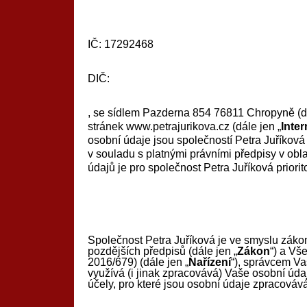
IČ: 17292468
DIČ:
, se sídlem Pazderna 854 76811 Chropyně (dá
stránek www.petrajurikova.cz (dále jen „
Inte
osobní údaje jsou společností Petra Juříkov
v souladu s platnými právními předpisy v obl
údajů je pro společnost Petra Juříková priorit
Společnost Petra Juříková je ve smyslu záko
pozdějších předpisů (dále jen „
Zákon
“) a Vš
2016/679) (dále jen „
Nařízení
“), správcem Va
využívá (i jinak zpracovává) Vaše osobní údaj
účely, pro které jsou osobní údaje zpracováv