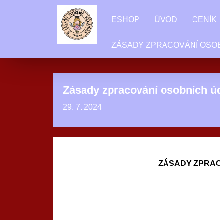
ESHOP
ÚVOD
CENÍK
ZÁSADY ZPRACOVÁNÍ OSO
Zásady zpracování osobních ú
29. 7. 2024
ZÁSADY ZPRAC