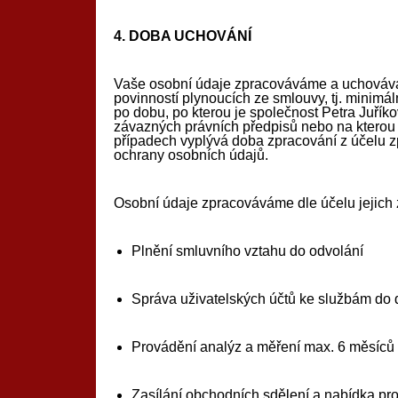
4.
DOBA UCHOVÁNÍ
Vaše osobní údaje zpracováváme a uchovávám
povinností plynoucích ze smlouvy, tj. minimál
po dobu, po kterou je společnost Petra Juří
závazných právních předpisů nebo na kterou j
případech vyplývá doba zpracování z účelu z
ochrany osobních údajů.
Osobní údaje zpracováváme dle účelu jejich
Plnění smluvního vztahu do odvolání
Správa uživatelských účtů ke službám do 
Provádění analýz a měření max. 6 měsíců
Zasílání obchodních sdělení a nabídka prod