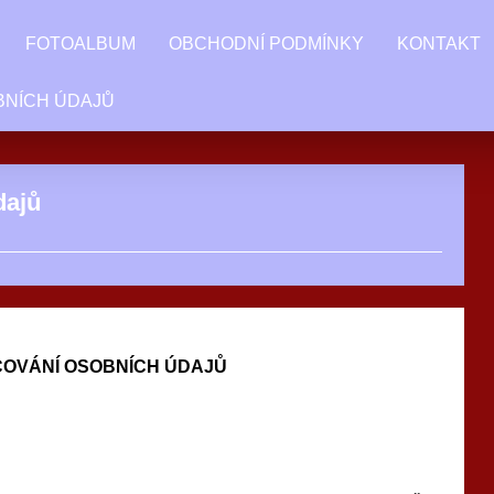
FOTOALBUM
OBCHODNÍ PODMÍNKY
KONTAKT
BNÍCH ÚDAJŮ
dajů
OVÁNÍ OSOBNÍCH ÚDAJŮ