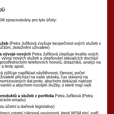
JŮ
M zpracovávány pro tyto účely:
užeb
(Petra Juříková zvyšuje bezpečnost svých služeb v
účtům, ztotožnění uživatele)
 a vývoje nových
Petra Juříková zlepšuje kvalitu svých
 vývoji nových služeb a zlepšování stávajících dochází
 prostřednictvím telefonních hovorů, dotazníků, analýz na
 a texty apod.
á zjišťuje například návštěvnost, čtenost, počet
uživatelé přichází na naše stránky, čas stávený na
nymizovaných dat proto, abychom dokázali nabízet
levantní a abychom rozvíjeli služby, o které mají naši
roduktů a služeb z portfolia
Petra Juříková (Petra
nictvím emailu)
u účetní a daňové legislativy)
(mezi ostatní zákonné povinnosti, které WSM plní, patří