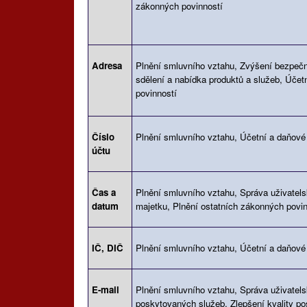
zákonných povinností
Adresa
Plnění smluvního vztahu, Zvýšení bezpečn
sdělení a nabídka produktů a služeb, Účet
povinností
Číslo
Plnění smluvního vztahu, Účetní a daňové
účtu
Čas a
Plnění smluvního vztahu, Správa uživatels
datum
majetku, Plnění ostatních zákonných povin
IČ, DIČ
Plnění smluvního vztahu, Účetní a daňové 
E-mail
Plnění smluvního vztahu, Správa uživatel
poskytovaných služeb, Zlepšení kvality po