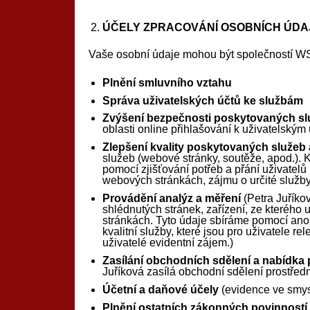
ÚČELY ZPRACOVÁNÍ OSOBNÍCH ÚDA
Vaše osobní údaje mohou být společností WS
Plnění smluvního vztahu
Správa uživatelských účtů ke službám
Zvýšení bezpečnosti poskytovaných sl
oblasti online přihlašování k uživatelským 
Zlepšení kvality poskytovaných služeb
služeb (webové stránky, soutěže, apod.). K
pomocí zjišťování potřeb a přání uživatelů
webových stránkách, zájmu o určité služby
Provádění analýz a měření
(Petra Juříkov
shlédnutých stránek, zařízení, ze kterého 
stránkách. Tyto údaje sbíráme pomocí ano
kvalitní služby, které jsou pro uživatele re
uživatelé evidentní zájem.)
Zasílání obchodních sdělení a nabídka p
Juříková zasílá obchodní sdělení prostřed
Účetní a daňové účely
(evidence ve smysl
Plnění ostatních zákonných povinností