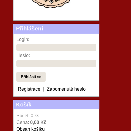
Přihlášení
Login:
Heslo:
Registrace
|
Zapomenuté heslo
Košík
Počet: 0 ks
Cena:
0,00 Kč
Obsah košíku