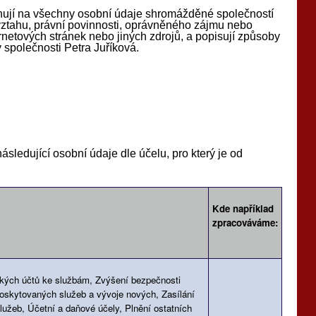
hují na všechny osobní údaje shromážděné společností
vztahu, právní povinnosti, oprávněného zájmu nebo
rnetových stránek nebo jiných zdrojů, a popisují způsoby
 společnosti Petra Juříková.
ledující osobní údaje dle účelu, pro který je od
Kde například
zpracováváme:
ských účtů ke službám, Zvýšení bezpečnosti
poskytovaných služeb a vývoje nových, Zasílání
lužeb, Účetní a daňové účely, Plnění ostatních