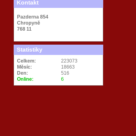
Kontakt
Pazderna 854
Chropyně
768 11
Statistiky
Celkem:
223073
Měsíc:
18663
Den:
516
Online:
6