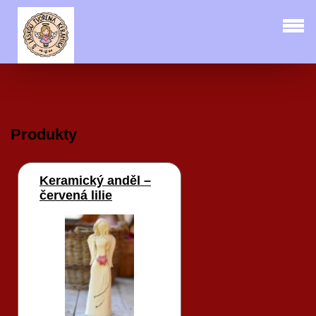
Produkty
Keramický anděl –
červená lilie