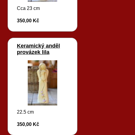
Cca 23 cm
350,00 Kč
Keramický anděl
provázek lila
22.5 cm
350,00 Kč