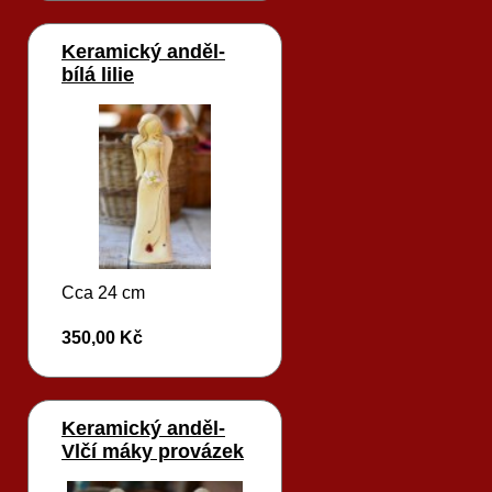
Keramický anděl-
bílá lilie
Cca 24 cm
350,00 Kč
Keramický anděl-
Vlčí máky provázek