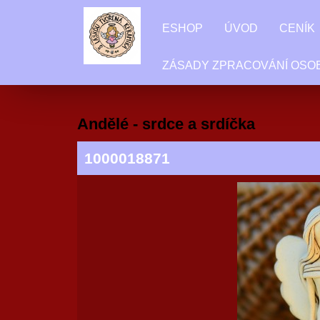
ESHOP
ÚVOD
CENÍK
ZÁSADY ZPRACOVÁNÍ OSO
Andělé - srdce a srdíčka
1000018871