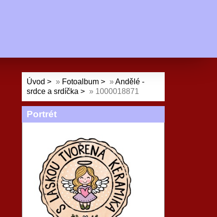
Úvod
»
Fotoalbum
»
Andělé -
srdce a srdíčka
»
1000018871
Portrét