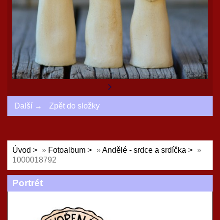
Další →
Zpět do složky
Úvod
»
Fotoalbum
»
Andělé - srdce a srdíčka
»
1000018792
Portrét