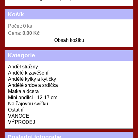
Košík
Počet: 0 ks
Cena:
0,00 Kč
Obsah košíku
Kategorie
Anděl strážný
Andělé k zavěšení
Andělé kytky a kytičky
Andělé srdce a srdíčka
Matka a dcera
Mini andílci - 12-17 cm
Na čajovou svíčku
Ostatní
VÁNOCE
VÝPRODEJ
Poslední fotografie