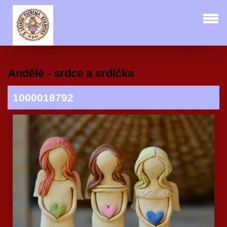
Andělé - srdce a srdíčka
1000018792