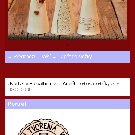
← Předchozí
Další →
Zpět do složky
Úvod
»
Fotoalbum
»
Anděl - kytky a kytičky
»
DSC_0030
Portrét