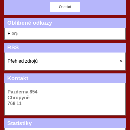
Oblíbené odkazy
Fler
RSS
Přehled zdrojů
Kontakt
Pazderna 854
Chropyně
768 11
Statistiky