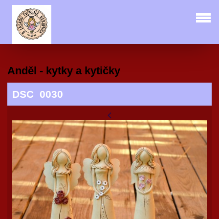
Anděl - kytky a kytičky
DSC_0030