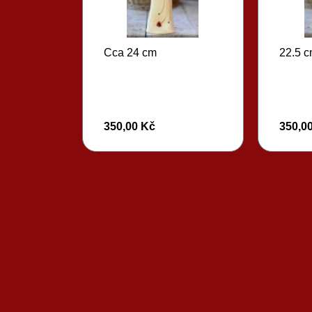
Cca 24 cm
22.5 
350,00 Kč
350,0