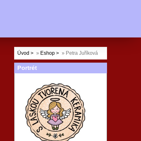
Úvod
»
Eshop
»
Petra Juříková
Portrét