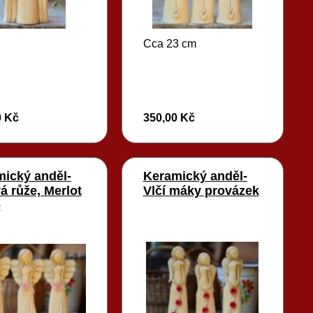
Cca 23 cm
0 Kč
350,00 Kč
ický anděl-
Keramický anděl-
á růže, Merlot
Vlčí máky provázek
e