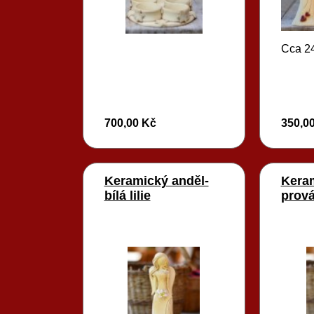
Cca 2
700,00 Kč
350,0
Keramický anděl-
Kera
bílá lilie
prová