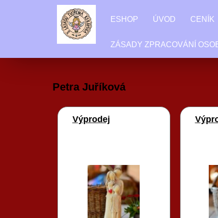
ESHOP
ÚVOD
CENÍK
ZÁSADY ZPRACOVÁNÍ OSO
Petra Juříková
Výprodej
Výpro