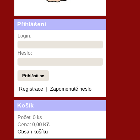
Přihlášení
Login:
Heslo:
Registrace
|
Zapomenuté heslo
Košík
Počet: 0 ks
Cena:
0,00 Kč
Obsah košíku