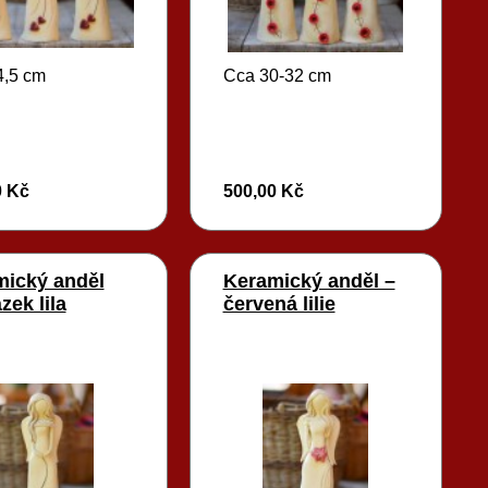
4,5 cm
Cca 30-32 cm
0 Kč
500,00 Kč
mický anděl
Keramický anděl –
zek lila
červená lilie