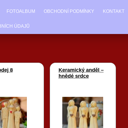
FOTOALBUM
OBCHODNÍ PODMÍNKY
KONTAKT
BNÍCH ÚDAJŮ
dej 8
Keramický anděl –
hnědé srdce