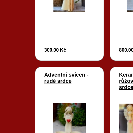
300,00 Kč
800,0
Adventní svícen -
Keram
rudé srdce
růžov
srdc